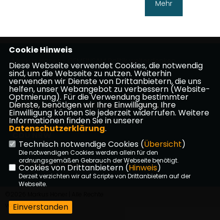
Mehr
Cookie Hinweis
Markus Höner - GEMEINSAM Politik weiterdenken
Diese Webseite verwendet Cookies, die notwendig
sind, um die Webseite zu nutzen. Weiterhin
verwenden wir Dienste von Drittanbietern, die uns
Impressum
Datenschutz
Kontakt
helfen, unser Webangebot zu verbessern (Website-
Optmierung). Für die Verwendung bestimmter
Dienste, benötigen wir Ihre Einwilligung. Ihre
CDU Kreisverband Warendorf-Beckum
Einwilligung können Sie jederzeit widerrufen. Weitere
Informationen finden Sie in unserer
Datenschutzerklärung
.
CDU NRW
Technisch notwendige Cookies (
Übersicht
)
Die notwendigen Cookies werden allein für den
ordnungsgemäßen Gebrauch der Webseite benötigt.
CDU Deutschlands
Cookies von Drittanbietern (
Hinweis
)
Derzeit verzichten wir auf Scripte von Drittanbietern auf der
Webseite.
©2026 Markus Höner | Alle Rechte
vorbehalten.
Einverstanden