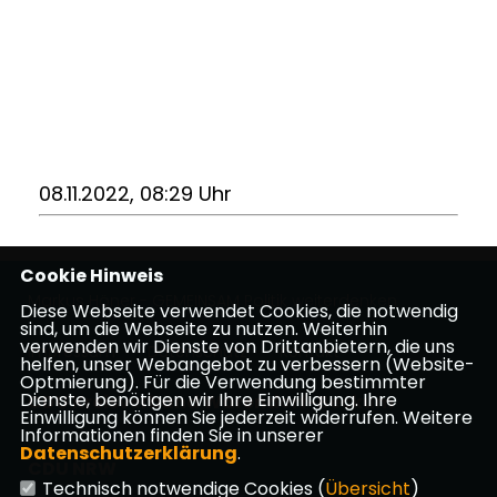
08.11.2022, 08:29 Uhr
Cookie Hinweis
Markus Höner - GEMEINSAM Politik weiterdenken
Diese Webseite verwendet Cookies, die notwendig
sind, um die Webseite zu nutzen. Weiterhin
verwenden wir Dienste von Drittanbietern, die uns
Impressum
Datenschutz
Kontakt
helfen, unser Webangebot zu verbessern (Website-
Optmierung). Für die Verwendung bestimmter
Dienste, benötigen wir Ihre Einwilligung. Ihre
CDU Kreisverband Warendorf-Beckum
Einwilligung können Sie jederzeit widerrufen. Weitere
Informationen finden Sie in unserer
Datenschutzerklärung
.
CDU NRW
Technisch notwendige Cookies (
Übersicht
)