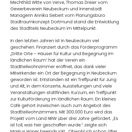
Mechthild Witte von Verve, Thomas Dreier vom
Gewerbeverein Neubeckum und Innenstadt
Managerin Annika Siebert vom Planungsbüro
Stadtraumkonzept Dortmund stand die Entwicklung
des Stadtteils Neubeckum im Mittelpunkt.
In den letzten Jahren ist in Neubeckum viel
geschehen. Finanziert durch das Förderprogramm
Dritte Orte – Häuser für Kultur und Begegnung im
ländlichen Raum“ hat der Verein ein
Stadtteilwohnzimmer eröffnet, das dank vieler
Mitwirkender ein Ort der Begegnung in Neubeckum
geworden ist. Entstanden ist ein Treffpunkt für Jung
und Alt, in dem Konzerte, Ausstellungen und viele
Veranstaltungen stattfinden. Kurzum, ein Treffpunkt
zur Kulturförderung im ländlichen Raum. Ein kleines
Café gehört inzwischen auch zum Angebot des
Stadtteilwohnzimmers. Mit 300.000 Euro wird das
Projekt vom Land NRW über drei Jahre gefördert. „Es
ist toll, was hier geschaffen wurde.“ zeigte sich
Markus Höner beeindruckt. „Obwohl ich schon öfter